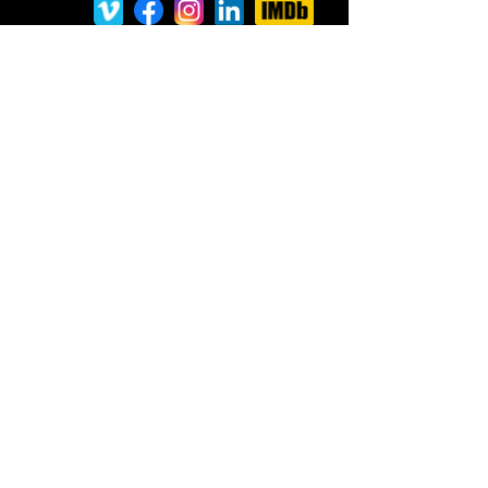
+33 6 85 21 57 01
mailto:dixitpinxit@gmail.com
https://ipinxit.com
Contact
Adhérer
Suivez-nous