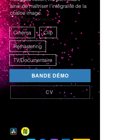
ainsi de maîtriser l’intégralité de la
chaîne image.
Filtrer par Domaine
Cinéma
Clip
Remastering
TV/Documentaire
BANDE DÉMO
BANDE DÉMO
CV