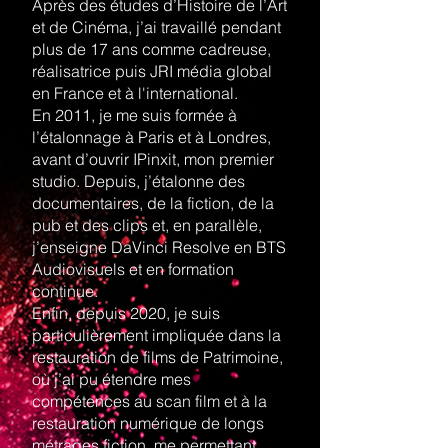
Après des études d’Histoire de l’Art
et de Cinéma, j’ai travaillé pendant
plus de 17 ans comme cadreuse,
réalisatrice puis JRI média global
en France et à l'international.
En 2011, je me suis formée à
l’étalonnage à Paris et à Londres,
avant d’ouvrir IPinxit, mon premier
studio. Depuis, j’étalonne des
documentaires, de la fiction, de la
pub et des clips et, en parallèle,
j’enseigne DaVinci Resolve en BTS
Audiovisuels et en formation
continue.
Enfin, depuis 2020, je suis
particulièrement impliquée dans la
restauration de films de Patrimoine,
où j’ai pu étendre mes
compétences au scan film et à la
restauration numérique de longs
métrages fiction, me permettant