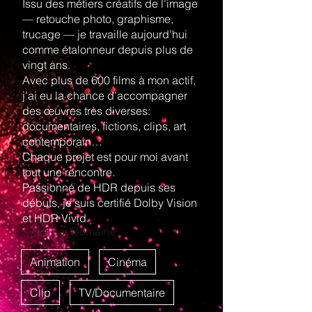
Issu des métiers créatifs de l’image
— retouche photo, graphisme,
trucage — je travaille aujourd’hui
comme étalonneur depuis plus de
vingt ans.
Avec plus de 600 films à mon actif,
j’ai eu la chance d’accompagner
des œuvres très diverses:
documentaires, fictions, clips, art
contemporain…
Chaque projet est pour moi avant
tout une rencontre.
Passionné de HDR depuis ses
débuts, je suis certifié Dolby Vision
et HDR Vivid.
Filtrer par Domaine
Animation
Cinéma
Clip
TV/Documentaire