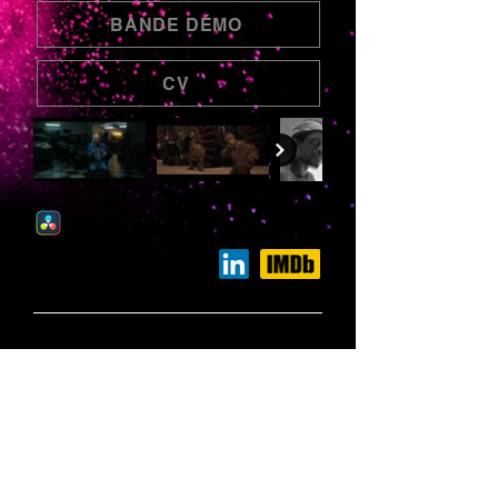
BANDE DÉMO
CV
+33 6 11 49 18 18
mailto:alex@clapclap.net